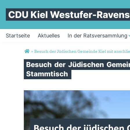
CDU Kiel Westufer-Raven
Startseite
Aktuelles
In der Ratsversammlung
Sie sind hier
»
Besuch der Jüdischen Gemeinde Kiel mit anschl
Besuch
der
Jüdischen
Gemei
Stammtisch