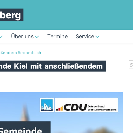
sberg
Über uns
Termine
Service
ießendem Stammtisch
S
nde
Kiel
mit
anschließendem